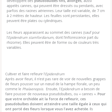
développent des
pseudobulbes fins, allongés
, aussi
appelés cannes, qui peuvent être dressés ou pendants, avec
parfois des racines aériennes. Leur taille est variable, de 7 cm
à 2 mètres de hauteur. Les feuilles sont persistantes, elles
peuvent être plates ou cylindriques.
Les fleurs apparaissent au sommet des cannes (sauf pour
l’
Epidendrum stamfordianum
, dont l’inflorescence part du
rhizome). Elles peuvent être de forme ou de couleurs très
variables.
Cultiver et faire refleurir l’
Epidendrum
Après avoir fleuri, il n’est pas rare de voir de nouvelles grappes
de fleurs pousser sur un nœud de la hampe florale, un peu
comme le
Phalaenopsis
. Ensuite, l’
Epidendrum
a besoin de
faire pousser de nouveaux pseudobulbes, ou « cannes ».
Pour
que votre orchidée ait la force de refleurir, ces
pseudobulbes doivent atteindre une taille égale à ceux qui
ont porté des fleurs lorsque vous l’avez achetée
. Ils