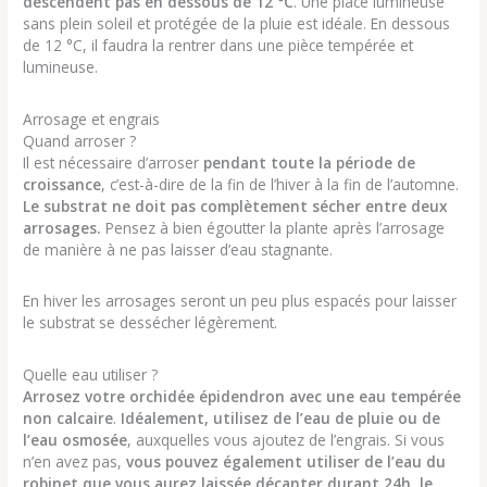
descendent pas en dessous de 12 °C
. Une place lumineuse
sans plein soleil et protégée de la pluie est idéale. En dessous
de 12 °C, il faudra la rentrer dans une pièce tempérée et
lumineuse.
Arrosage et engrais
Quand arroser ?
Il est nécessaire d’arroser
pendant toute la période de
croissance
, c’est-à-dire de la fin de l’hiver à la fin de l’automne.
Le substrat ne doit pas complètement sécher entre deux
arrosages.
Pensez à bien égoutter la plante après l’arrosage
de manière à ne pas laisser d’eau stagnante.
En hiver les arrosages seront un peu plus espacés pour laisser
le substrat se dessécher légèrement.
Quelle eau utiliser ?
Arrosez votre orchidée épidendron avec une eau tempérée
non calcaire
.
Idéalement, utilisez de l’eau de pluie ou de
l’eau osmosée
, auxquelles vous ajoutez de l’engrais. Si vous
n’en avez pas,
vous pouvez également utiliser de l’eau du
robinet que vous aurez laissée décanter durant 24h, le