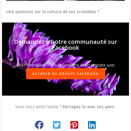
Une question sur la culture de vos orchidées ?
Demandez à notre communauté sur
Facebook
1001 Orchidées – Les reconnaître et en prendre soin
ACCÉDER AU GROUPE FACEBOOK
Vous avez aimé l’article ?
Partagez-le avec vos amis
: