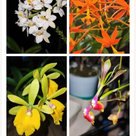
Epidendrum Ballerina blanc
Epidendrum ibaguense
Epidendrum Sergioara
Epidendrum Thomas Ott
Yokosuka Story ‘Little Oriole’