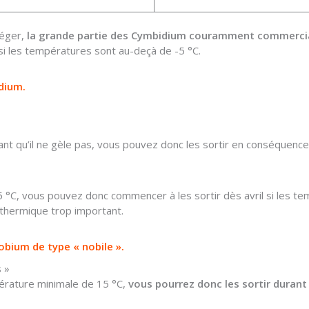
léger,
la grande partie des Cymbidium couramment commercia
s si les températures sont au-deçà de -5 °C.
idium.
nt qu’il ne gèle pas, vous pouvez donc les sortir en conséquence
5 °C, vous pouvez donc commencer à les sortir dès avril si les t
 thermique trop important.
obium de type « nobile ».
 »
rature minimale de 15 °C,
vous pourrez donc les sortir durant