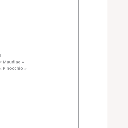
l
« Maudiae »
« Pinocchio »