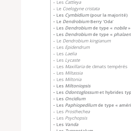
– Les
Cattleya
– Le
Coelogyne cristata
– Les
Cymbidium
(pour la majorité)
– Le
Dendrobium
Berry ‘Oda’
– Les
Dendrobium
de type «
nobile
»
– Les
Dendrobium
de type «
phalaen
– Le
Dendrobium kingianum
– Les
Epidendrum
– Les
Laelia
– Les
Lycaste
– Les
Maxillaria
de climats tempérés
– Les
Miltassia
– Les
Miltonia
– Les
Miltoniopsis
– Les
Odontoglossum
et hybrides ty
– Les
Oncidium
– Les
Paphiopedilum
de type « améri
– Les
Prosthechea
– Les
Psychopsis
– Les
Vanda
– Les
Zygopetalum