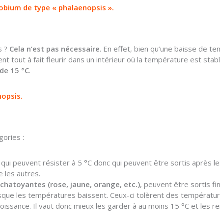
robium de type « phalaenopsis ».
s ?
Cela n’est pas nécessaire
. En effet, bien qu’une baisse de te
ent tout à fait fleurir dans un intérieur où la température est stab
de 15 °C
.
nopsis.
gories :
, qui peuvent résister à 5 °C donc qui peuvent être sortis après le
 les autres.
chatoyantes (rose, jaune, orange, etc.)
, peuvent être sortis fin
rsque les températures baissent. Ceux-ci tolèrent des températu
roissance. Il vaut donc mieux les garder à au moins 15 °C et les re