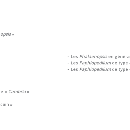
opsis
»
– Les
Phalaenopsis
en généra
– Les
Paphiopedilum
de type 
– Les
Paphiopedilum
de type 
pe «
Cambria
»
cain »