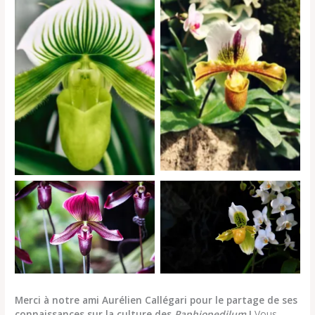
Paphiopedilum de type
Paphiopedilum de type
« Américain »
« Maudiae »
Paphiopedilum de type
Paphiopedilum de type
« Maudiae »
« Américain »
Merci à notre ami Aurélien Callégari pour le partage de ses
connaissances sur la culture des
Paphiopedilum
!
Vous