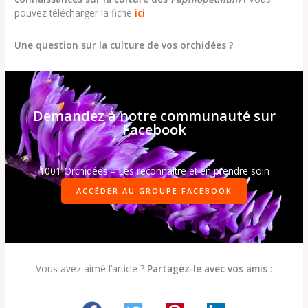
pouvez télécharger la fiche
ici
.
Une question sur la culture de vos orchidées ?
Demandez à notre communauté sur
Facebook
1001 Orchidées – Les reconnaître et en prendre soin
ACCÉDER AU GROUPE FACEBOOK
Vous avez aimé l’article ?
Partagez-le avec vos amis
: