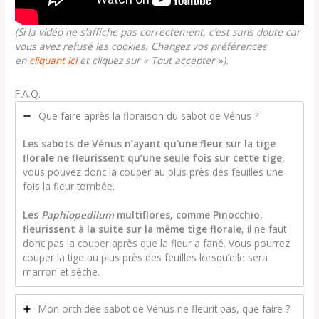
(Si la vidéo ne s’affiche pas correctement, c’est sans doute car
vous avez refusé les cookies. Changez vos préférences
en
cliquant ici
et cliquez sur « Tout accepter »).
F.A.Q.
Que faire après la floraison du sabot de Vénus ?
Les sabots de Vénus n’ayant qu’une fleur sur la tige
florale ne fleurissent qu’une seule fois sur cette tige
,
vous pouvez donc la couper au plus près des feuilles une
fois la fleur tombée.
Les
Paphiopedilum
multiflores, comme Pinocchio,
fleurissent à la suite sur la même tige florale
, il ne faut
donc pas la couper après que la fleur a fané. Vous pourrez
couper la tige au plus près des feuilles lorsqu’elle sera
marron et sèche.
Mon orchidée sabot de Vénus ne fleurit pas, que faire ?