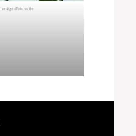
une tige d’orchidée
k