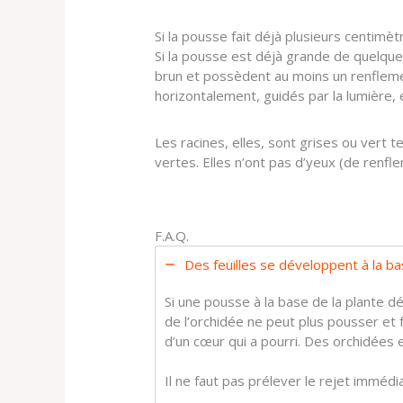
Si la pousse fait déjà plusieurs centimèt
Si la pousse est déjà grande de quelques 
brun et possèdent au moins un renflemen
horizontalement, guidés par la lumière, 
Les racines, elles, sont grises ou vert
vertes. Elles n’ont pas d’yeux (de renfle
F.A.Q.
Des feuilles se développent à la b
Si une pousse à la base de la plante dév
de l’orchidée ne peut plus pousser et 
d’un cœur qui a pourri. Des orchidées
Il ne faut pas prélever le rejet imméd