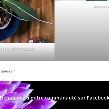
Keiki sur 
e (photo de C. Petchaye)
chidées ?
Demandez à notre communauté sur Faceboo