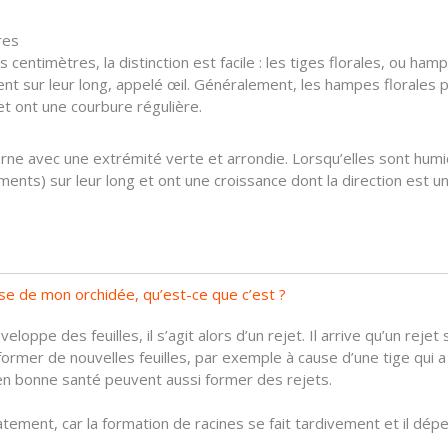
res
centimètres, la distinction est facile : les tiges florales, ou ha
t sur leur long, appelé œil. Généralement, les hampes florales p
et ont une courbure régulière.
 terne avec une extrémité verte et arrondie. Lorsqu’elles sont hu
ments) sur leur long et ont une croissance dont la direction est un
ase de mon orchidée, qu’est-ce que c’est ?
eloppe des feuilles, il s’agit alors d’un rejet. Il arrive qu’un reje
former de nouvelles feuilles, par exemple à cause d’une tige qui 
 en bonne santé peuvent aussi former des rejets.
iatement, car la formation de racines se fait tardivement et il dé