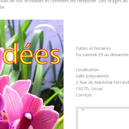
in de vos orchidées et comment les rempoter. Des tirages au so
ée.
Dates et horaires
Du samedi 29 au dimanche 
Localisation
Salle polyvalente
2 Rue du Maréchal Ferran
19270, Ussac
Corrèze