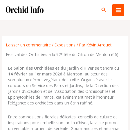
Aller
au
Rechercher
contenu
Laisser un commentaire
/
Expositions
/ Par
Kévin Arrouet
e
Festival des Orchidées à la 92
fête du Citron de Menton (06)
Le
Salon des Orchidées et du Jardin d’Hiver
se tiendra du
14 février au 1er mars 2026 à Menton
, au cœur des
somptueux décors végétaux de la ville. Organisé avec le
concours du Service des Parcs et Jardins, de la Direction des
Jardins d’Exception et de l’Association des Orchidophiles et
Épiphytophiles de France, cet événement met à l’honneur
l’élégance des orchidées dans un écrin raffiné.
Entre compositions florales délicates, conseils de culture et
inspirations pour embellir son jardin d’hiver, la visite promet
un véritable moment de sérénité. Gourmandises et artisanat