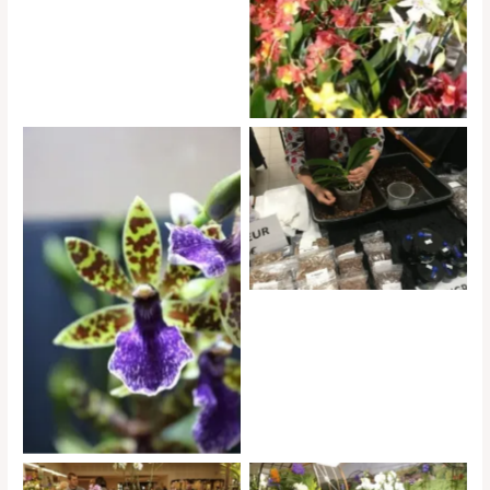
11e Salon des orchidées et
plantes rares a Liergues (69)
©Jean-Paul COURBIERES
11e Salon des orchidées et
plantes rares a Liergues (69)
©Gilles NOEL