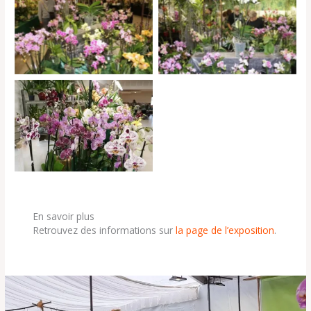
11e Salon des orchidées et
11e Salon des orchidées et
plantes rares a Liergues (69)
plantes rares a Liergues (69)
©Gilles NOEL
©Gilles NOEL
11e Salon des orchidées et
plantes rares a Liergues (69)
©Gilles NOEL
En savoir plus
Retrouvez des informations sur
la page de l’exposition
.