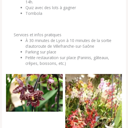
14h.
Quiz avec des lots à gagner
Tombola
Services et infos pratiques
À 30 minutes de Lyon à 10 minutes de la sortie
d’autoroute de Villefranche-sur-Saône
Parking sur place
Petite restauration sur place (Paninis, gâteaux,
crêpes, boissons, etc.)
11e Salon des orchidées et
plantes rares a Liergues (69)
©Gilles NOEL
11e Salon des orchidées et
plantes rares a Liergues (69)
©Gilles NOEL