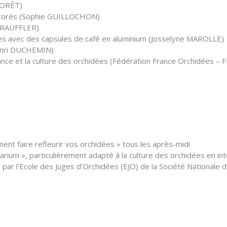
 FORÊT)
 décorés (Sophie GUILLOCHON)
a TRAUFFLER)
isées avec des capsules de café en aluminium (Josselyne MAROLLE)
(Henri DUCHEMIN)
sance et la culture des orchidées (Fédération France Orchidées – 
nt faire refleurir vos orchidées » tous les après-midi
rium », particulièrement adapté à la culture des orchidées en intéri
par l’Ecole des Juges d’Orchidées (EJO) de la Société Nationale 