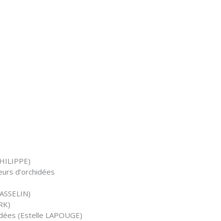
PHILIPPE)
leurs d’orchidées
GASSELIN)
RK)
hidées (Estelle LAPOUGE)