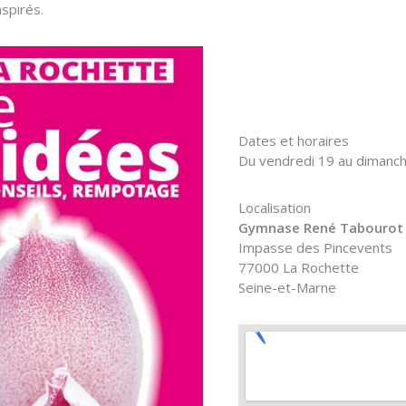
nspirés.
Dates et horaires
Du vendredi 19 au dimanche
Localisation
Gymnase René Tabourot
Impasse des Pincevents
77000 La Rochette
Seine-et-Marne